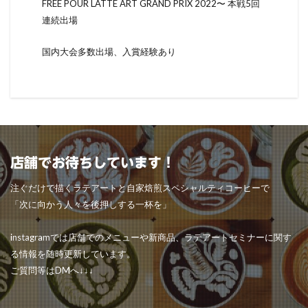
FREE POUR LATTE ART GRAND PRIX 2022〜 本戦5回
連続出場
国内大会多数出場、入賞経験あり
店舗でお待ちしています！
注ぐだけで描くラテアートと自家焙煎スペシャルティコーヒーで
「次に向かう人々を後押しする一杯を」
instagramでは店舗でのメニューや新商品、ラテアートセミナーに関す
る情報を随時更新しています。
ご質問等はDMへ↓↓↓