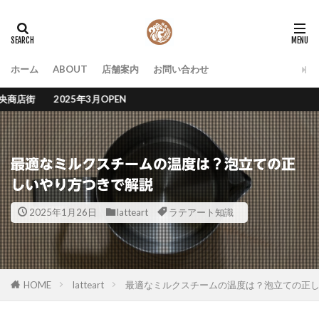
タグ
お店について
フレンチプレス
ホーム
ABOUT
店舗案内
お問い合わせ
ラテアート描き方
ラテアート知識
2025年3月OPEN
検索
最適なミルクスチームの温度は？泡立ての正
しいやり方つきで解説
2025年1月26日
latteart
ラテアート知識
HOME
latteart
最適なミルクスチームの温度は？泡立ての正